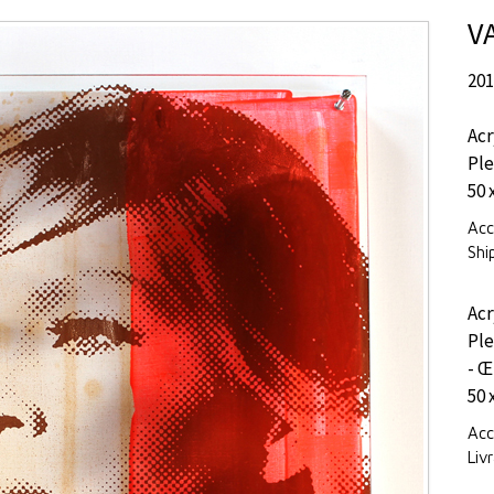
V
20
Acr
Ple
50 
Acc
Shi
Acr
Ple
- Œ
50 
Acc
Liv