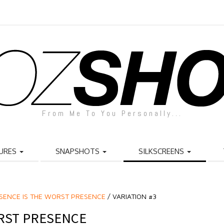
From Me To You Personally...
URES
SNAPSHOTS
SILKSCREENS
BSENCE IS THE WORST PRESENCE
/ VARIATION #3
RST PRESENCE