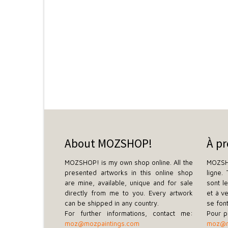
About MOZSHOP!
À p
MOZSHOP! is my own shop online. All the
MOZSH
presented artworks in this online shop
ligne.
are mine, available, unique and for sale
sont l
directly from me to you. Every artwork
et à v
can be shipped in any country.
se fon
For further informations, contact me:
Pour p
moz@mozpaintings.com
moz@m