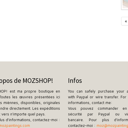
«
ropos de MOZSHOP!
Infos
OP! est ma propre boutique en
You can safely purchase your a
 Toutes les œuvres présentées ici
with Paypal or wire transfer. For 
es miènnes, disponibles, originales
informations, contact me:
endre directement. Les expéditions
Vous pouvez commander en 
t vers n'importe quel pays.
sécurité par Paypal ou vi
lus d'informations, contactez-moi :
bancaire. Pour plus d'informa
ozpaintings.com
contactez-moi :
moz@mozpaintin