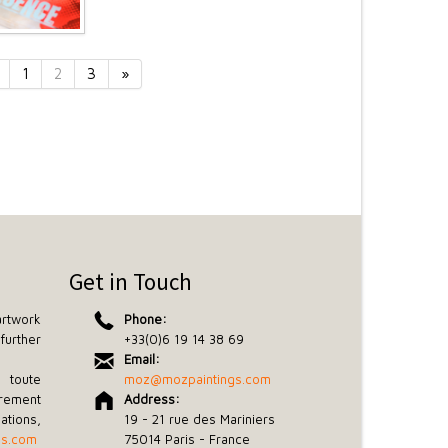
1
2
3
»
Get in Touch
rtwork
Phone:
further
+33(0)6 19 14 38 69
Email:
toute
moz@mozpaintings.com
rement
Address:
tions,
19 - 21 rue des Mariniers
gs.com
75014 Paris - France