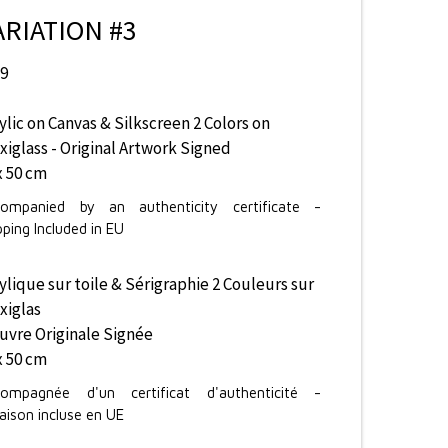
ARIATION #3
19
ylic on Canvas & Silkscreen 2 Colors on
xiglass - Original Artwork Signed
x 50 cm
ompanied by an authenticity certificate -
pping Included in EU
ylique sur toile & Sérigraphie 2 Couleurs sur
xiglas
uvre Originale Signée
x 50 cm
ompagnée d'un certificat d'authenticité -
raison incluse en UE