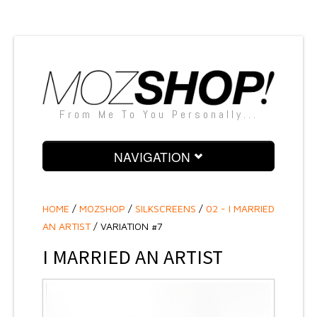
From Me To You Personally...
NAVIGATION
PAINTINGS
HOME
/
MOZSHOP
/
SILKSCREENS
/
02 - I MARRIED
SCULPTURES
AN ARTIST
/ VARIATION #7
SNAPSHOTS
I MARRIED AN ARTIST
SILKSCREENS
TEXTILE