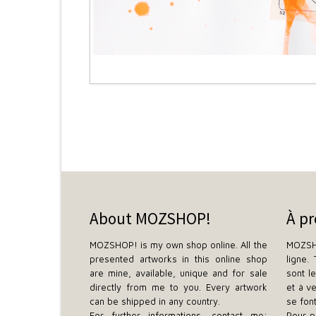
About MOZSHOP!
À p
MOZSHOP! is my own shop online. All the
MOZSH
presented artworks in this online shop
ligne.
are mine, available, unique and for sale
sont l
directly from me to you. Every artwork
et à v
can be shipped in any country.
se fon
For further informations, contact me:
Pour p