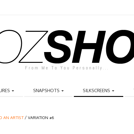
From Me To You Personally...
URES
SNAPSHOTS
SILKSCREENS
ED AN ARTIST
/ VARIATION #6