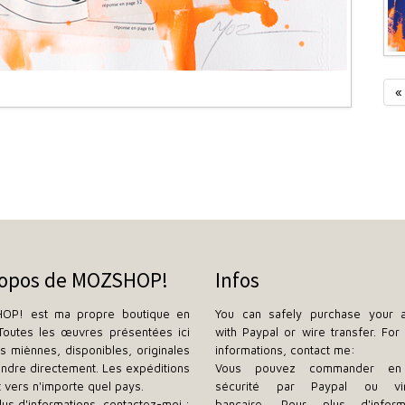
«
ropos de MOZSHOP!
Infos
OP! est ma propre boutique en
You can safely purchase your a
 Toutes les œuvres présentées ici
with Paypal or wire transfer. For 
es miènnes, disponibles, originales
informations, contact me:
endre directement. Les expéditions
Vous pouvez commander en 
t vers n'importe quel pays.
sécurité par Paypal ou vi
lus d'informations, contactez-moi :
bancaire. Pour plus d'informa