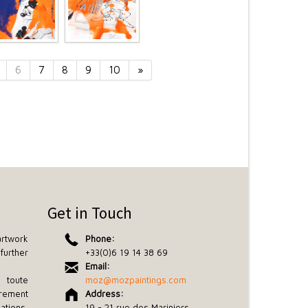
6
7
8
9
10
»
Get in Touch
rtwork
Phone:
further
+33(0)6 19 14 38 69
Email:
toute
moz@mozpaintings.com
rement
Address:
tions,
19 - 21 rue des Mariniers