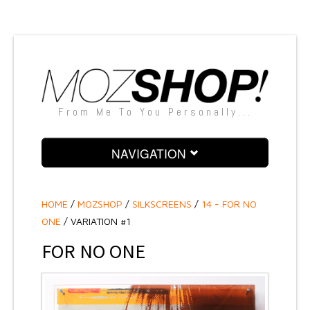
From Me To You Personally...
NAVIGATION
PAINTINGS
HOME
/
MOZSHOP
/
SILKSCREENS
/
14 - FOR NO
SCULPTURES
ONE
/ VARIATION #1
SNAPSHOTS
FOR NO ONE
SILKSCREENS
TEXTILE