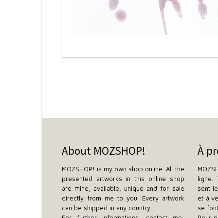
About MOZSHOP!
À p
MOZSHOP! is my own shop online. All the
MOZSH
presented artworks in this online shop
ligne.
are mine, available, unique and for sale
sont l
directly from me to you. Every artwork
et à v
can be shipped in any country.
se fon
For further informations, contact me:
Pour p