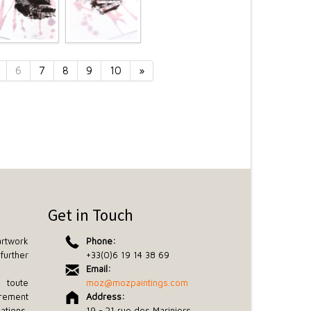
6
7
8
9
10
»
Get in Touch
rtwork
Phone:
further
+33(0)6 19 14 38 69
Email:
toute
moz@mozpaintings.com
rement
Address:
tions,
19 - 21 rue des Mariniers