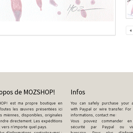
«
ropos de MOZSHOP!
Infos
OP! est ma propre boutique en
You can safely purchase your a
 Toutes les œuvres présentées ici
with Paypal or wire transfer. For 
es miènnes, disponibles, originales
informations, contact me:
endre directement. Les expéditions
Vous pouvez commander en 
t vers n'importe quel pays.
sécurité par Paypal ou vi
lus d'informations, contactez-moi :
bancaire. Pour plus d'informa