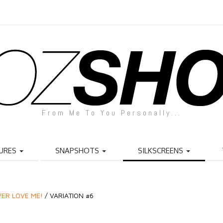
From Me To You Personally...
URES
SNAPSHOTS
SILKSCREENS
VER LOVE ME!
/ VARIATION #6