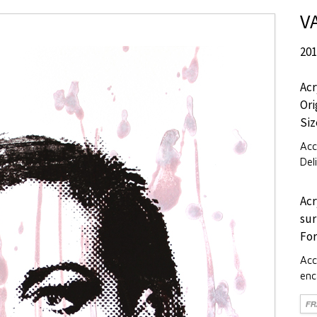
V
20
Acr
Ori
Siz
Acc
Del
Acr
sur
For
Acc
enc