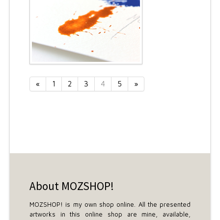
«
1
2
3
4
5
»
About MOZSHOP!
MOZSHOP! is my own shop online. All the presented
artworks in this online shop are mine, available,