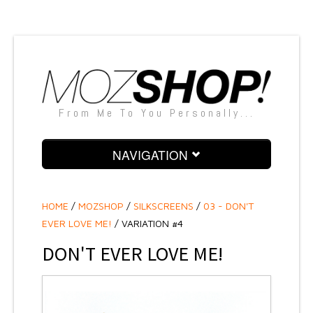
From Me To You Personally...
NAVIGATION
PAINTINGS
HOME
/
MOZSHOP
/
SILKSCREENS
/
03 - DON'T
SCULPTURES
EVER LOVE ME!
/ VARIATION #4
SNAPSHOTS
DON'T EVER LOVE ME!
SILKSCREENS
TEXTILE