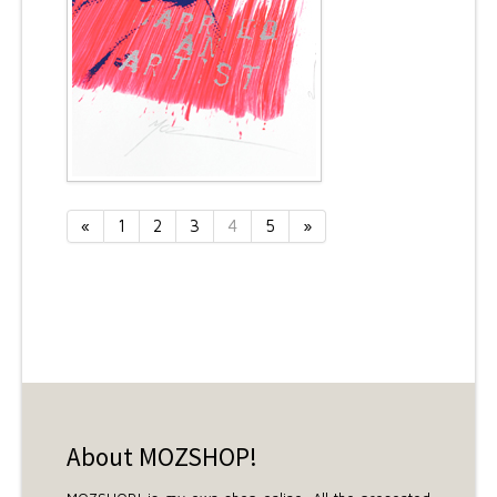
«
1
2
3
4
5
»
About MOZSHOP!