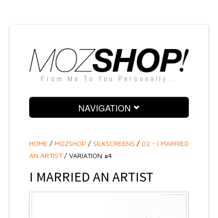
From Me To You Personally...
NAVIGATION
PAINTINGS
HOME
/
MOZSHOP
/
SILKSCREENS
/
02 - I MARRIED
SCULPTURES
AN ARTIST
/ VARIATION #4
SNAPSHOTS
I MARRIED AN ARTIST
SILKSCREENS
TEXTILE