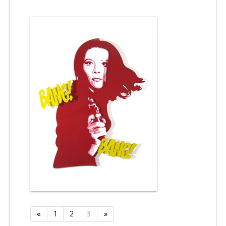
CONTACT
«
1
2
3
»
BANG! BANG! - 2012