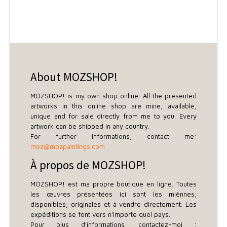
LACQUERED ALUMINUM - 8
COPIES + 4 AP - 110 X 80 X
5 CM - SOLD
About MOZSHOP!
MOZSHOP! is my own shop online. All the presented
artworks in this online shop are mine, available,
unique and for sale directly from me to you. Every
artwork can be shipped in any country.
For further informations, contact me:
moz@mozpaintings.com
À propos de MOZSHOP!
MOZSHOP! est ma propre boutique en ligne. Toutes
les œuvres présentées ici sont les miènnes,
disponibles, originales et à vendre directement. Les
expéditions se font vers n'importe quel pays.
Pour plus d'informations, contactez-moi :