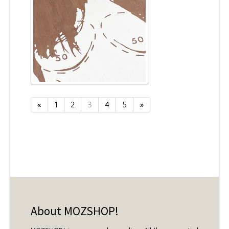
«
1
2
3
4
5
»
About MOZSHOP!