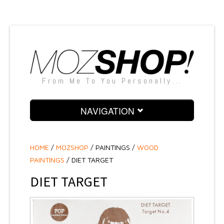
From Me To You Personally...
NAVIGATION
PAINTINGS
HOME
/
MOZSHOP
/
PAINTINGS /
WOOD
SCULPTURES
PAINTINGS
/ DIET TARGET
SNAPSHOTS
DIET TARGET
SILKSCREENS
TEXTILE