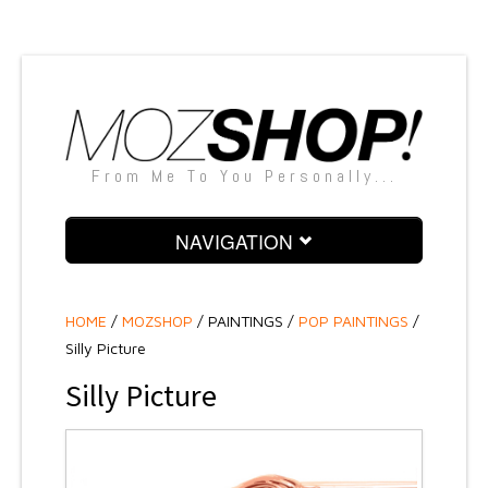
From Me To You Personally...
NAVIGATION
PAINTINGS
HOME
/
MOZSHOP
/
PAINTINGS /
POP PAINTINGS
/
SCULPTURES
Silly Picture
SNAPSHOTS
Silly Picture
SILKSCREENS
TEXTILE