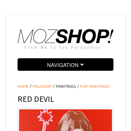
From Me To You Personally...
NAVIGATION
PAINTINGS
HOME
/
MOZSHOP
/
PAINTINGS /
POP PAINTINGS
SCULPTURES
RED DEVIL
SNAPSHOTS
SILKSCREENS
TEXTILE