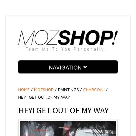
From Me To You Personally...
NAVIGATION
PAINTINGS
HOME
/
MOZSHOP
/
PAINTINGS /
CHARCOAL
/
SCULPTURES
HEY! GET OUT OF MY WAY
SNAPSHOTS
HEY! GET OUT OF MY WAY
SILKSCREENS
TEXTILE