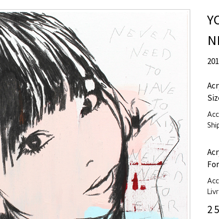
Y
N
20
Acr
Siz
Acc
Shi
Acr
For
Acc
Liv
2 