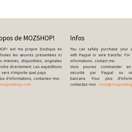
ropos de MOZSHOP!
Infos
OP! est ma propre boutique en
You can safely purchase your a
 Toutes les œuvres présentées ici
with Paypal or wire transfer. For 
es miènnes, disponibles, originales
informations, contact me:
endre directement. Les expéditions
Vous pouvez commander en 
t vers n'importe quel pays.
sécurité par Paypal ou vi
lus d'informations, contactez-moi :
bancaire. Pour plus d'informa
ozpaintings.com
contactez-moi :
moz@mozpaintin