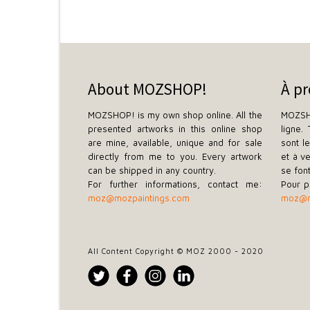
About MOZSHOP!
À p
MOZSHOP! is my own shop online. All the
MOZSH
presented artworks in this online shop
ligne.
are mine, available, unique and for sale
sont l
directly from me to you. Every artwork
et à v
can be shipped in any country.
se fon
For further informations, contact me:
Pour p
moz@mozpaintings.com
moz@m
All Content Copyright © MOZ 2000 - 2020