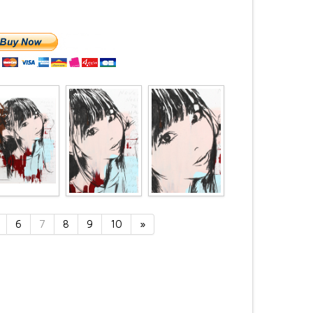
6
7
8
9
10
»