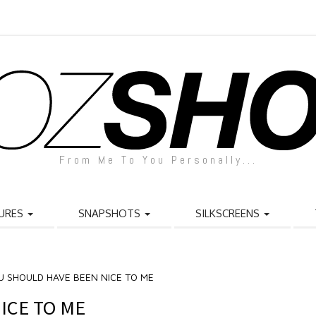
From Me To You Personally...
URES
SNAPSHOTS
SILKSCREENS
U SHOULD HAVE BEEN NICE TO ME
ICE TO ME